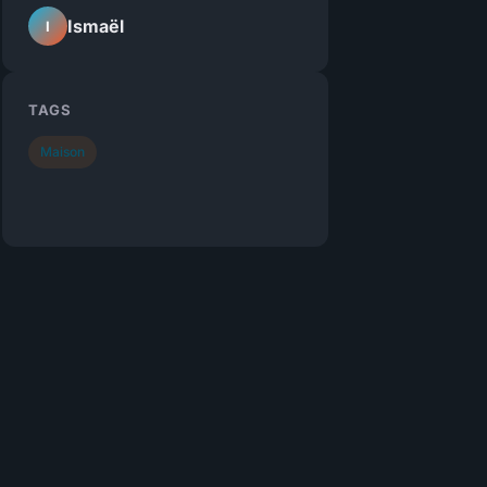
Ismaël
I
TAGS
Maison