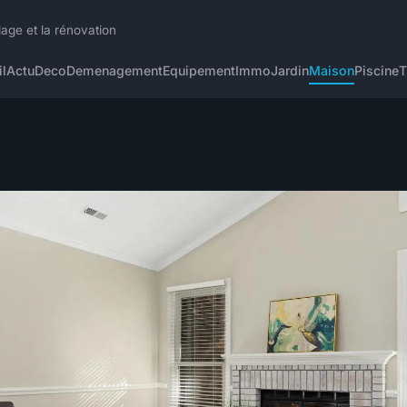
lage et la rénovation
l
Actu
Deco
Demenagement
Equipement
Immo
Jardin
Maison
Piscine
T