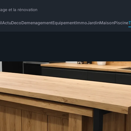
lage et la rénovation
l
Actu
Deco
Demenagement
Equipement
Immo
Jardin
Maison
Piscine
T