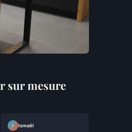
er sur mesure
Ismaël
I