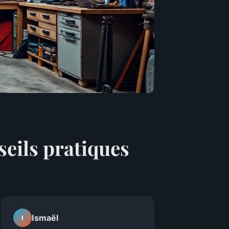
seils pratiques
Ismaël
I