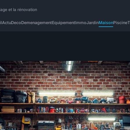
lage et la rénovation
l
Actu
Deco
Demenagement
Equipement
Immo
Jardin
Maison
Piscine
T